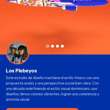
Los Plebeyos
Este estudio de diseño mantiene el estilo fresco con una
propuesta audaz y una perspectiva social bien clara. Con
una década redefiniendo el estilo visual dominicano, sus
diseños, llenos colores vibrantes, logran una coherencia y
armonía visual.